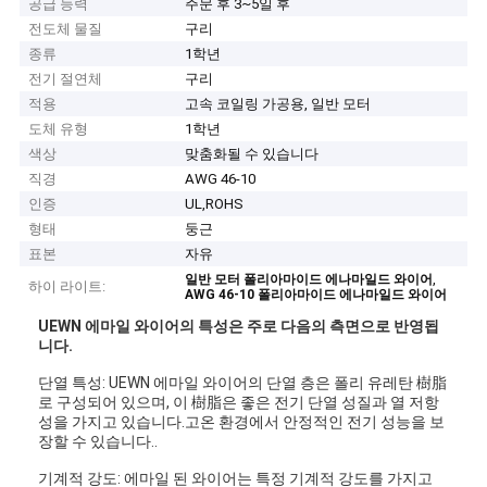
공급 능력
주문 후 3~5일 후
전도체 물질
구리
종류
1학년
전기 절연체
구리
적용
고속 코일링 가공용, 일반 모터
도체 유형
1학년
색상
맞춤화될 수 있습니다
직경
AWG 46-10
인증
UL,ROHS
형태
둥근
표본
자유
,
일반 모터 폴리아마이드 에나마일드 와이어
하이 라이트:
AWG 46-10 폴리아마이드 에나마일드 와이어
UEWN 에마일 와이어의 특성은 주로 다음의 측면으로 반영됩
니다.
단열 특성: UEWN 에마일 와이어의 단열 층은 폴리 유레탄 樹脂
로 구성되어 있으며, 이 樹脂은 좋은 전기 단열 성질과 열 저항
성을 가지고 있습니다.고온 환경에서 안정적인 전기 성능을 보
장할 수 있습니다..
기계적 강도: 에마일 된 와이어는 특정 기계적 강도를 가지고