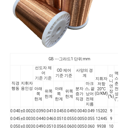
우리 에 관한 것
공장 투어
품질 관리
저희와 연락
뉴스
GB ---그라드1 단위:mm
선도자 제
사례
OD 제어
사양의 경
어
맥
기준 기준
계
미
기준 기준
스
단열
지휘자
니
견적 요청
직경
지휘자
마크
춘
고장
저항
연
행동
용인성
아래
아래
분자
스, 끝
천
전압
20°C
위쪽
위쪽
장
(Ω/KM)
쪽
쪽
증가
났어
성
(v)
한계
한계
(%)
한계
한계
직경
전체
(°)
지름
에마일 된 둥근 구리 와이어
0.040
±0.002
0.039
0.041
0.045
0.049
0.004
0.049
15202
9
250
0.045
±0.003
0.044
0.046
0.051
0.055
0.005
0.055
12445
9
275
에나멜 구리 권선
0.050
±0.003
0.049
0.051
0.056
0.060
0.005
0.060
9938
10
300