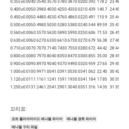
0.355
±0.004
0.354
0.357
0.378
0.387
0.020
0.392
178.2
23
48
230
0.400
±0.005
0.398
0.403
0.425
0.435
0.021
0.439
140.7
24
45
230
0.450
±0.005
0.448
0.453
0.476
0.486
0.022
0.491
110.9
25
44
230
0.500
±0.005
0.498
0.503
0.528
0.538
0.024
0.544
89.59
25
43
240
0.560
±0.006
0.557
0.563
0.589
0.599
0.025
0.606
71.53
26
41
250
0.630
±0.006
0.627
0.633
0.661
0.673
0.027
0.679
56.38
27
46
260
0.710
±0.007
0.707
0.714
0.743
0.755
0.028
0.672
44.42
28
44
260
0.800
±0.008
0.797
0.804
0.835
0.847
0.030
0.855
35.00
28
41
260
0.900
±0.009
0.897
0.904
0.937
0.949
0.032
0.959
27.65
29
45
270
1.000
±0.010
0.997
1.004
1.039
1.053
0.034
1.062
22.40
30
42
270
1.120
±0.011
1.116
1.124
1.159
1.193
0.034
1.184
17.85
30
39
270
1.250
±0.013
1.246
1.254
1.290
1.304
0.035
1.316
14.35
31
35
270
1.400
±0.014
1.396
1.406
1.443
1.458
0.036
1.468
11.43
32
32
270
1.600
±0.016
1.596
1.606
1.645
1.660
0.038
1.670
8.75
32
28
270
꼬리표:
코트 폴리아마이드 에나멜 와이어
에나멜 권취 와이어
에나멜 구리 와일