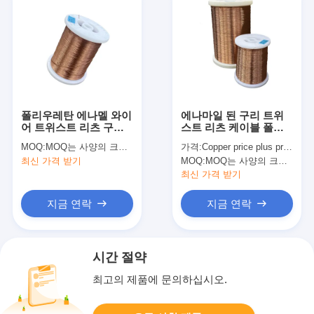
폴리우레탄 에나멜 와이
에나마일 된 구리 트위
어 트위스트 리츠 구리
스트 리츠 케이블 폴리
와이어 UEFN/U 155°C
우레탄 1형 0.12x60
MOQ:
MOQ는 사양의 크기에 따라 다릅니다.
가격:
Copper price plus processing fee plus freight
단일
0.32x35
최신 가격 받기
MOQ:
MOQ는 사양의 크기에 따라 다릅니다.
최신 가격 받기
지금 연락
지금 연락
시간 절약
최고의 제품에 문의하십시오.