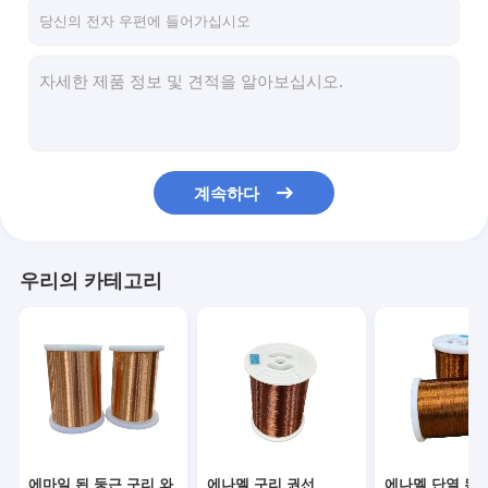
우리 에 관한 것
공장 투어
품질 관리
저희와 연락
계속하다
뉴스
사례
우리의 카테고리
견적 요청
에마일 된 둥근 구리 와이어
에나멜 구리 권선
에마일 된 둥근 구리 와
에나멜 구리 권선
에나멜 단열 된 