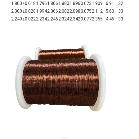
1.800
±0.018
1.796
1.806
1.880
1.896
0.073
1.909
6.91
32
500
에나멜 단열 된 구리 와이어
2.000
±0.020
1.994
2.006
2.082
2.098
0.075
2.112
5.60
33
500
에나멜 자석 와이어
2.240
±0.022
2.234
2.246
2.324
2.342
0.077
2.355
4.46
33
500
2.500
±0.025
2.494
2.506
2.586
2.604
0.079
2.618
3.58
33
500
에마일 된 평면 구리 와이어
2.800
±0.028
2.794
2.808
2.890
2.908
0.081
2.922
2.86
34
250
3.150
±0.032
3.144
3.158
3.243
3.263
0.084
3.276
2.26
34
250
실크로 덮인 와이어
리츠 와이어
고온 자석 와이어