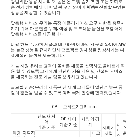
광범위한 응용 시나리오: 높은 온도 및 습기 조건 또는 까다로
운 전기 장비에서, 에마일 된 구리 와이어 AIW는 신뢰할 수있는
성능을 제공할 수 있습니다.
맞춤형 서비스: 우리는 특정 애플리케이션 요구 사항을 충족시
키기 위해 다른 단열 두께, 색상 및 부드러운 옵션을 포함하여
맞춤형 서비스를 제공합니다.
비용 효율: 유사한 제품과 비교하면 에마일 된 구리 와이어 AIW
는 높은 성능을 유지하면서 프로젝트 경제성을 향상시키는 더
경제적인 옵션을 제공합니다.
기술 지원:우리는 고객이 올바른 제품을 선택하고 올바르게 적
용 할 수 있도록 고객에게 완전한 기술 지원 및 컨설팅 서비스
를 제공하는 전문 기술 팀을 보유하고 있습니다..
글로벌 인증: 우리의 제품은 전 세계 고객들이 일관성 높은 품
질의 경험을 받을 수 있도록 여러 국제 인증에 합격했습니다.
GB ---그라드2 단위:mm
선도자 제
OD 제어
사양의 경
어
맥
기준 기준
계
미
기준 기준
스
단열
지휘자
니
직경
지휘자
마크
춘
고장
저항
연