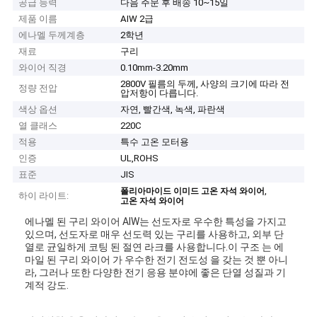
공급 능력
다음 주문 후 배송 10~15일
제품 이름
AIW 2급
에나멜 두께계층
2학년
재료
구리
와이어 직경
0.10mm-3.20mm
2800V 필름의 두께, 사양의 크기에 따라 전
정량 전압
압저항이 다릅니다.
색상 옵션
자연, 빨간색, 녹색, 파란색
열 클래스
220C
적용
특수 고온 모터용
인증
UL,ROHS
표준
JIS
,
폴리아마이드 이미드 고온 자석 와이어
하이 라이트:
고온 자석 와이어
에나멜 된 구리 와이어 AIW는 선도자로 우수한 특성을 가지고
있으며, 선도자로 매우 선도력 있는 구리를 사용하고, 외부 단
열로 균일하게 코팅 된 절연 라크를 사용합니다.이 구조 는 에
마일 된 구리 와이어 가 우수한 전기 전도성 을 갖는 것 뿐 아니
라, 그러나 또한 다양한 전기 응용 분야에 좋은 단열 성질과 기
계적 강도.