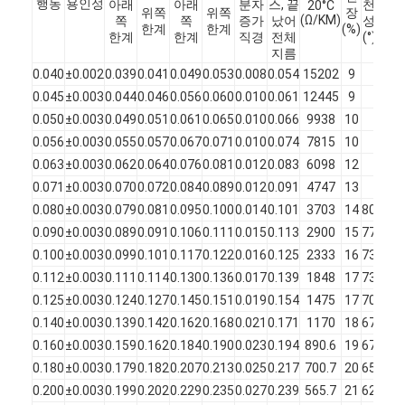
행동
용인성
아래
아래
분자
스, 끝
천
전압
20°C
위쪽
위쪽
장
(Ω/KM)
쪽
쪽
증가
났어
성
(v)
한계
한계
(%)
한계
한계
직경
전체
(°)
지름
0.040
±0.002
0.039
0.041
0.049
0.053
0.008
0.054
15202
9
475
0.045
±0.003
0.044
0.046
0.056
0.060
0.010
0.061
12445
9
550
0.050
±0.003
0.049
0.051
0.061
0.065
0.010
0.066
9938
10
600
0.056
±0.003
0.055
0.057
0.067
0.071
0.010
0.074
7815
10
650
0.063
±0.003
0.062
0.064
0.076
0.081
0.012
0.083
6098
12
700
0.071
±0.003
0.070
0.072
0.084
0.089
0.012
0.091
4747
13
700
0.080
±0.003
0.079
0.081
0.095
0.100
0.014
0.101
3703
14
80
850
0.090
±0.003
0.089
0.091
0.106
0.111
0.015
0.113
2900
15
77
900
0.100
±0.003
0.099
0.101
0.117
0.122
0.016
0.125
2333
16
73
950
0.112
±0.003
0.111
0.114
0.130
0.136
0.017
0.139
1848
17
73
270
0.125
±0.003
0.124
0.127
0.145
0.151
0.019
0.154
1475
17
70
280
홈
0.140
±0.003
0.139
0.142
0.162
0.168
0.021
0.171
1170
18
67
300
제품
0.160
±0.003
0.159
0.162
0.184
0.190
0.023
0.194
890.6
19
67
320
0.180
±0.003
0.179
0.182
0.207
0.213
0.025
0.217
700.7
20
65
330
VR 쇼
0.200
±0.003
0.199
0.202
0.229
0.235
0.027
0.239
565.7
21
62
350