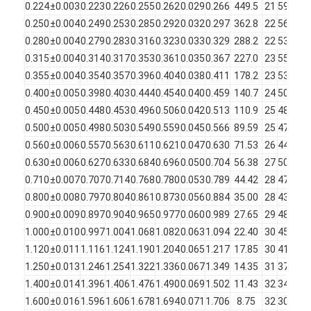
0.224
±0.003
0.223
0.226
0.255
0.262
0.029
0.266
449.5
21
59
370
우리 에 관한 것
0.250
±0.004
0.249
0.253
0.285
0.292
0.032
0.297
362.8
22
56
390
0.280
±0.004
0.279
0.283
0.316
0.323
0.033
0.329
288.2
22
53
400
공장 투어
0.315
±0.004
0.314
0.317
0.353
0.361
0.035
0.367
227.0
23
55
410
품질 관리
0.355
±0.004
0.354
0.357
0.396
0.404
0.038
0.411
178.2
23
53
430
0.400
±0.005
0.398
0.403
0.444
0.454
0.040
0.459
140.7
24
50
440
저희와 연락
0.450
±0.005
0.448
0.453
0.496
0.506
0.042
0.513
110.9
25
48
440
0.500
±0.005
0.498
0.503
0.549
0.559
0.045
0.566
89.59
25
47
460
뉴스
0.560
±0.006
0.557
0.563
0.611
0.621
0.047
0.630
71.53
26
44
460
0.630
±0.006
0.627
0.633
0.684
0.696
0.050
0.704
56.38
27
50
480
사례
0.710
±0.007
0.707
0.714
0.768
0.780
0.053
0.789
44.42
28
47
480
견적 요청
0.800
±0.008
0.797
0.804
0.861
0.873
0.056
0.884
35.00
28
43
490
0.900
±0.009
0.897
0.904
0.965
0.977
0.060
0.989
27.65
29
48
500
1.000
±0.010
0.997
1.004
1.068
1.082
0.063
1.094
22.40
30
45
500
1.120
±0.011
1.116
1.124
1.190
1.204
0.065
1.217
17.85
30
41
500
에마일 된 둥근 구리 와이어
1.250
±0.013
1.246
1.254
1.322
1.336
0.067
1.349
14.35
31
37
500
1.400
±0.014
1.396
1.406
1.476
1.490
0.069
1.502
11.43
32
34
500
에나멜 구리 권선
1.600
±0.016
1.596
1.606
1.678
1.694
0.071
1.706
8.75
32
30
500