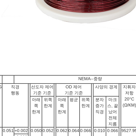
NEMA--중량
G
직경
선도자 제어
OD 제어
사양의 경계
지휘자
행동
기준 기준
기준 기준
저항
20°C
아래
위쪽
아래
평균
위쪽
분자
마크
(Ω/KM
쪽
한계
쪽
한계
증가
스, 끝
한계
한계
직경
났어
전체
지름
0.051
+0.002
0.050
0.052
0.062
0.064
0.066
0.010
0.066
9527.9