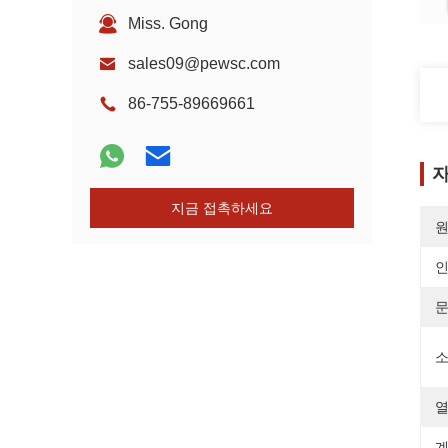
Miss. Gong
sales09@pewsc.com
86-755-89669661
자
지금 접촉하세요
원
소
열
계