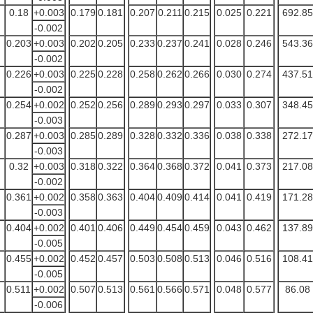
0.18
+0.003
0.179
0.181
0.207
0.211
0.215
0.025
0.221
692.85
-0.002
0.203
+0.003
0.202
0.205
0.233
0.237
0.241
0.028
0.246
543.36
-0.002
0.226
+0.003
0.225
0.228
0.258
0.262
0.266
0.030
0.274
437.51
-0.002
0.254
+0.002
0.252
0.256
0.289
0.293
0.297
0.033
0.307
348.45
-0.003
0.287
+0.003
0.285
0.289
0.328
0.332
0.336
0.038
0.338
272.17
-0.003
0.32
+0.003
0.318
0.322
0.364
0.368
0.372
0.041
0.373
217.08
-0.002
0.361
+0.002
0.358
0.363
0.404
0.409
0.414
0.041
0.419
171.28
-0.003
0.404
+0.002
0.401
0.406
0.449
0.454
0.459
0.043
0.462
137.89
-0.005
0.455
+0.002
0.452
0.457
0.503
0.508
0.513
0.046
0.516
108.41
-0.005
0.511
+0.002
0.507
0.513
0.561
0.566
0.571
0.048
0.577
86.08
-0.006