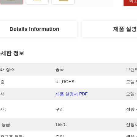
최
Details Information
제품 설명
세한 정보
래 장소
중국
브랜
인증
UL,ROHS
모델 
문서
제품 설명서 PDF
모델:
재:
구리
정량 
 등급:
155℃
신청서
층구조 두께:
중량
색상 