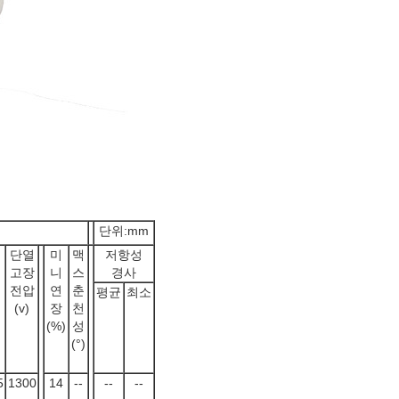
단위:mm
단열
미
맥
저항성
고장
니
스
경사
전압
연
춘
평균
최소
)
(v)
장
천
(%)
성
(°)
5
1300
14
--
--
--