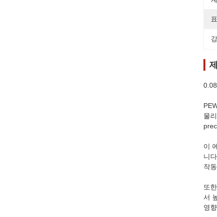
표
강
제
0.
PE
물리적
prec
이 
니다
작동
또한
서 
영향