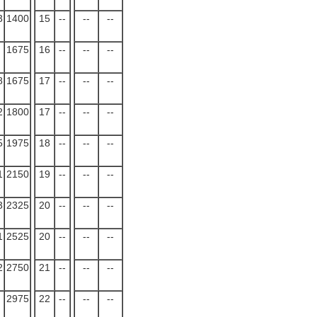
3
1400
15
--
--
--
1675
16
--
--
--
8
1675
17
--
--
--
2
1800
17
--
--
--
5
1975
18
--
--
--
1
2150
19
--
--
--
3
2325
20
--
--
--
1
2525
20
--
--
--
2
2750
21
--
--
--
2975
22
--
--
--