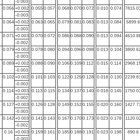
-0.003
0.056
+0.002
0.055
0.057
0.068
0.070
0.072
0.010
0.074
7815.0
-0.003
0.064
+0.002
0.063
0.065
0.079
0.081
0.083
0.013
0.084
5899.6
-0.003
0.071
+0.003
0.070
0.072
0.086
0.088
0.090
0.013
0.094
4610.8
-0.002
0.079
+0.002
0.078
0.080
0.094
0.096
0.098
0.013
0.104
3800.6
-0.003
0.089
+0.002
0.088
0.090
0.106
0.109
0.112
0.015
0.114
2968.1
-0.003
0.102
+0.002
0.101
0.103
0.122
0.125
0.128
0.018
0.130
2239.8
-0.003
0.114
+0.003
0.113
0.115
0.134
0.137
0.140
0.018
0.145
1750.0
-0.002
0.127
+0.003
0.126
0.128
0.149
0.152
0.155
0.020
0.160
1427.7
-0.003
0.142
+0.003
0.141
0.143
0.167
0.170
0.173
0.023
0.178
1120.0
-0.002
0.16
+0.003
0.159
0.161
0.185
0.188
0.191
0.023
0.198
890.6
-0.003