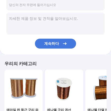
우리 에 관한 것
공장 투어
품질 관리
저희와 연락
계속하다
뉴스
사례
우리의 카테고리
견적 요청
에마일 된 둥근 구리 와이어
에나멜 구리 권선
에마일 된 둥근 구리 와
에나멜 구리 권선
에나멜 단열 된 